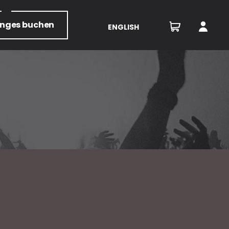
unges
buchen
ENGLISH