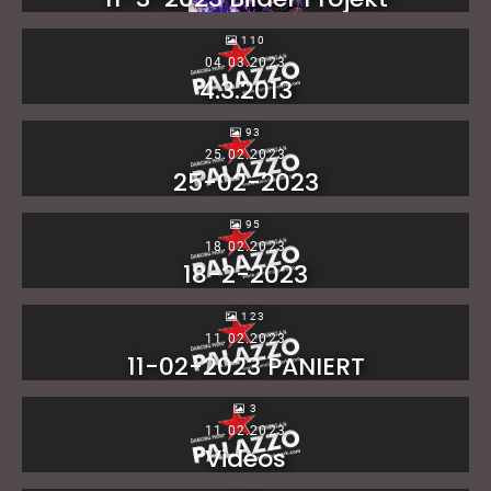
110
04.03.2023
4.3.2013
93
25.02.2023
25-02-2023
95
18.02.2023
18-2-2023
123
11.02.2023
11-02-2023 PANIERT
3
11.02.2023
Videos