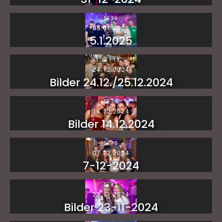
36
05.01.2025
5.1.2025
115
24.12.2024
Bilder 24.12./25.12.2024
79
14.12.2024
Bilder 14.12.2024
70
07.12.2024
7-12-2024
87
23.11.2024
Bilder 23-11-2024