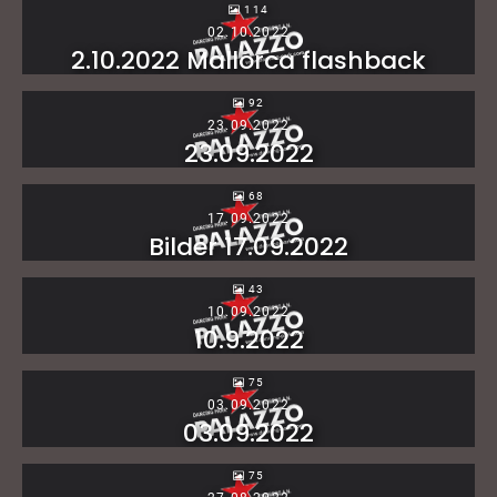
114
02.10.2022
2.10.2022 Mallorca flashback
92
23.09.2022
23.09.2022
68
17.09.2022
Bilder 17.09.2022
43
10.09.2022
10.9.2022
75
03.09.2022
03.09.2022
75