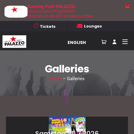
Dancing Park PALAZZO
Schon unsere APP gecheckt?!
Klick hier, um die APP im Store zu öffnen
Lounges
Tickets
ENGLISH
Galleries
Home
– Galleries
5
25.07.2026
Samstag 25.7.2026