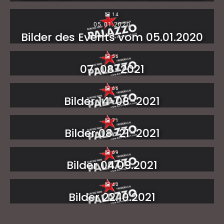
14
05.01.2020
Bilder des Events vom 05.01.2020
56
07-08-2021
66
Bilder 14-08-2021
71
Bilder 08-21-2021
69
Bilder 04.09.2021
40
Bilder 22.10.2021