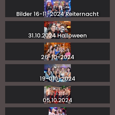
104
16.11.2024
Bilder 16-11-2024 Reiternacht
122
31.10.2024
31.10.2024 Halloween
57
26.10.2024
26-10-2024
61
19.10.2024
19-010-2024
107
05.10.2024
05.10.2024
56