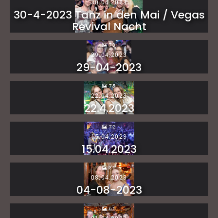
30.04.2023
30-4-2023 Tanz in den Mai / Vegas
Revival Nacht
70
29.04.2023
29-04-2023
75
22.04.2023
22.4.2023
72
15.04.2023
15.04.2023
81
08.04.2023
04-08-2023
61