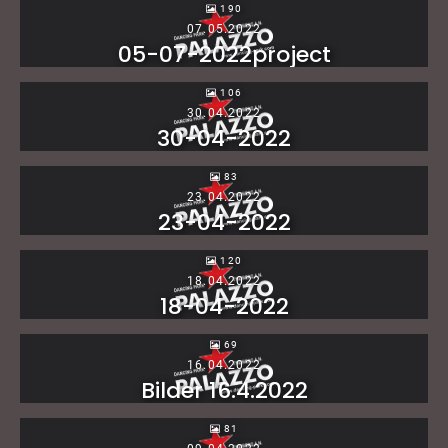
190
07.05.2022
05-07-2022project
106
30.04.2022
30-04-2022
83
23.04.2022
23-04-2022
120
18.04.2022
18-04-2022
69
16.04.2022
Bilder 16.4.2022
81