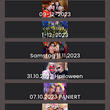
52
09.12.2023
09-12-2023
94
01.12.2023
1-12-2023
63
11.11.2023
Samstag 11.11.2023
145
31.10.2023
31.10.2023 Halloween
71
07.10.2023
07.10.2023 PANIERT
83