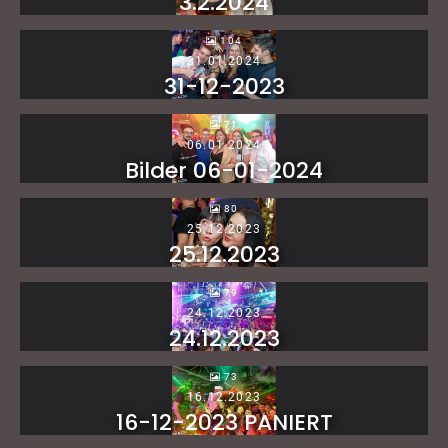
3.2.2024
104
31.01.2024
31-12-2023
71
06.01.2024
Bilder 06-01-2024
80
25.12.2023
25.12.2023
79
24.12.2023
24.12.2023
73
16.12.2023
16-12-2023 PANIERT