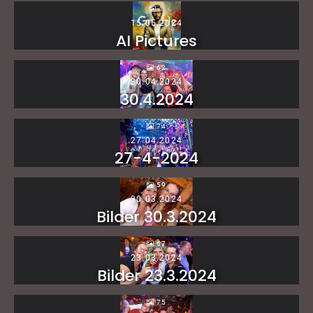
1
15.05.2024
AI Pictures
62
30.04.2024
30.4.2024
74
27.04.2024
27-4-2024
59
30.03.2024
Bilder 30.3.2024
67
23.03.2024
Bilder 23.3.2024
75