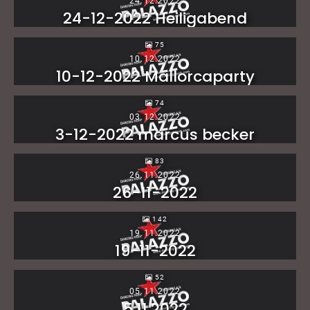
24.12.2022
24-12-2022 Heiligabend
75
10.12.2022
10-12-2022 Mallorcaparty
74
03.12.2022
3-12-2022 marcus becker
83
26.11.2022
26-11-2022
142
19.11.2022
19-11-2022
52
05.11.2022
5.11.2022