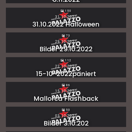
150
31.10.2022
31.10.2022 Halloween
73
29.10.2022
Bilder 29.10.2022
112
22.10.2022
15-10-2022paniert
86
15.10.2022
Mallorca Flashback
50
03.10.2022
Bilder 3.10.202