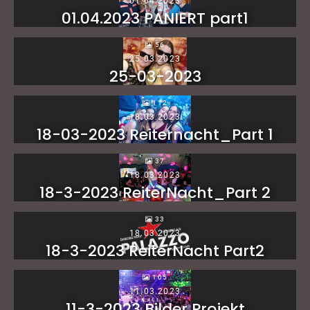
01.04.2023
01.04.2023 PANIERT part1
56
25.03.2023
25-03-2023
112
18.03.2023
18-03-2023 Reiternacht_Part 1
37
18.03.2023
18-3-2023 ReiterNacht_Part 2
33
18.03.2023
18-3-2023 ReiterNacht Part2
105
11.03.2023
11-3-2023 Bilder Projekt