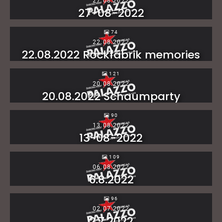
27.08.2022
27-08-2022
74
22.08.2022
22.08.2022 Rockfabrik memories
121
20.08.2022
20.08.2022 Schaumparty
90
13.08.2022
13-08-2022
109
06.08.2022
6.8.2022
96
02.07.2022
2.7.2022