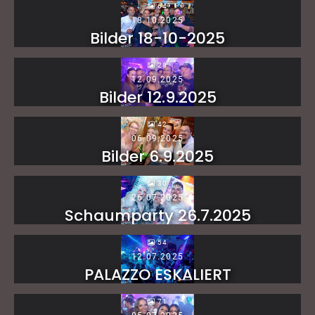
64
18.10.2025
Bilder 18-10-2025
28
12.09.2025
Bilder 12.9.2025
42
06.09.2025
Bilder 6.9.2025
30
26.07.2025
Schaumparty 26.7.2025
54
12.07.2025
PALAZZO ESKALIERT
71