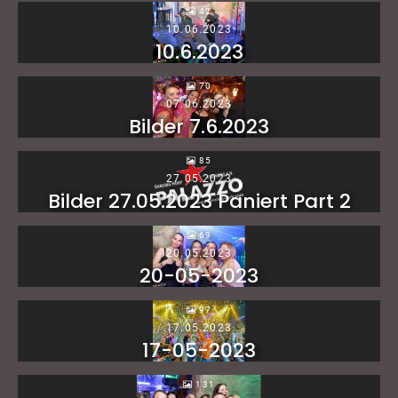
42
10.06.2023
10.6.2023
70
07.06.2023
Bilder 7.6.2023
85
27.05.2023
Bilder 27.05.2023 Paniert Part 2
69
20.05.2023
20-05-2023
97
17.05.2023
17-05-2023
131