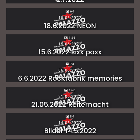
64
18.06.2022
18.6.2022 NEON
146
15.06.2022
15.6.2022 sixx paxx
73
06.06.2022
6.6.2022 Rockfabrik memories
160
21.05.2022
21.05.2022 Reiternacht
84
14.05.2022
Bilder 14.5.2022