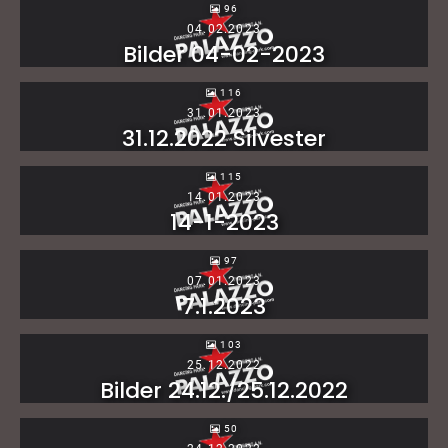
96
04.02.2023
Bilder 04-02-2023
116
31.01.2023
31.12.2022 Silvester
115
14.01.2023
14-1-2023
97
07.01.2023
7.1.2023
103
25.12.2022
Bilder 24.12./25.12.2022
50