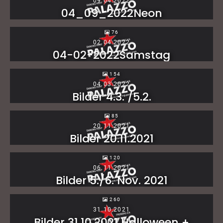
09.04.2022
04_09_2022Neon
76
02.04.2022
04-02-2022Samstag
154
04.03.2022
Bilder 4.3. /5.2.
85
20.11.2021
Bilder 20.11.2021
120
06.11.2021
Bilder 5./6. Nov. 2021
260
31.10.2021
Bilder 31.10.2021 Halloween +