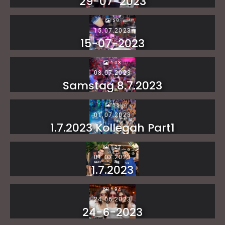
29-07-2023
59
15.07.2023
15-07-2023
103
08.07.2023
Samstag 8.7.2023
55
01.07.2023
1.7.2023 Kollegah Part1
127
01.07.2023
1.7.2023
194
24.06.2023
24-6-2023