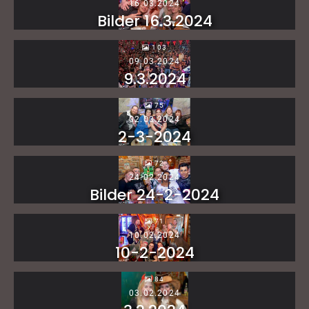
16.03.2024
Bilder 16.3.2024
103
09.03.2024
9.3.2024
75
02.03.2024
2-3-2024
72
24.02.2024
Bilder 24-2-2024
71
10.02.2024
10-2-2024
84
03.02.2024