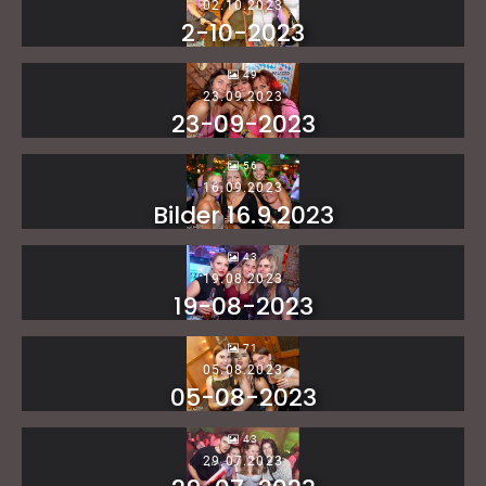
02.10.2023
2-10-2023
49
23.09.2023
23-09-2023
56
16.09.2023
Bilder 16.9.2023
43
19.08.2023
19-08-2023
71
05.08.2023
05-08-2023
43
29.07.2023