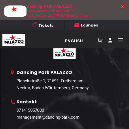
Ungültige Parameter!
Dancing Park PALAZZO
Schon unsere APP gecheckt?!
Klick hier, um die APP im Store zu öffnen
Home
Events
Galerien
Kontakt
Lounges
Tickets
Anfahrt
ENGLISH
U18 Formular
Dancing Park PALAZZO
Home
– U18 Formular
Planckstraße 1, 71691, Freiberg am
Neckar, Baden-Württemberg, Germany
Kontakt
071415057000
management@dancing-park.com